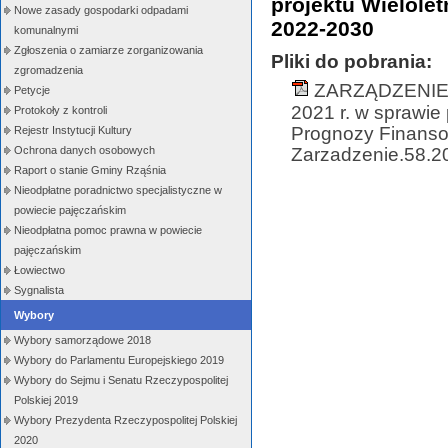
projektu Wielole
Nowe zasady gospodarki odpadami
2022-2030
komunalnymi
Zgłoszenia o zamiarze zorganizowania
Pliki do pobrania:
zgromadzenia
ZARZĄDZENIE N
Petycje
2021 r. w sprawie 
Protokoły z kontroli
Prognozy Finanso
Rejestr Instytucji Kultury
Zarzadzenie.58.20
Ochrona danych osobowych
Raport o stanie Gminy Rząśnia
Nieodpłatne poradnictwo specjalistyczne w
powiecie pajęczańskim
Nieodpłatna pomoc prawna w powiecie
pajęczańskim
Łowiectwo
Sygnalista
Wybory
Wybory samorządowe 2018
Wybory do Parlamentu Europejskiego 2019
Wybory do Sejmu i Senatu Rzeczypospolitej
Polskiej 2019
Wybory Prezydenta Rzeczypospolitej Polskiej
2020