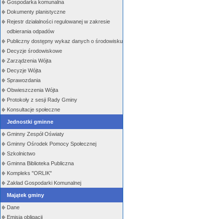
Gospodarka komunalna
Dokumenty planistyczne
Rejestr działalności regulowanej w zakresie
odbierania odpadów
Publiczny dostępny wykaz danych o środowisku
Decyzje środowiskowe
Zarządzenia Wójta
Decyzje Wójta
Sprawozdania
Obwieszczenia Wójta
Protokoły z sesji Rady Gminy
Konsultacje społeczne
Jednostki gminne
Gminny Zespół Oświaty
Gminny Ośrodek Pomocy Społecznej
Szkolnictwo
Gminna Biblioteka Publiczna
Kompleks "ORLIK"
Zakład Gospodarki Komunalnej
Majątek gminy
Dane
Emisja obligacji