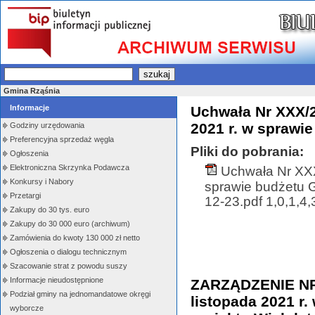
Gmina Rząśnia
Informacje
Uchwała Nr XXX/2
2021 r. w sprawi
Godziny urzędowania
Preferencyjna sprzedaż węgla
Pliki do pobrania:
Ogłoszenia
Elektroniczna Skrzynka Podawcza
Uchwała Nr XXX
Konkursy i Nabory
sprawie budżetu 
Przetargi
12-23.pdf 1,0,1,4,
Zakupy do 30 tys. euro
Zakupy do 30 000 euro (archiwum)
Zamówienia do kwoty 130 000 zł netto
Ogłoszenia o dialogu technicznym
Szacowanie strat z powodu suszy
Informacje nieudostępnione
ZARZĄDZENIE NR
Podział gminy na jednomandatowe okręgi
listopada 2021 r.
wyborcze