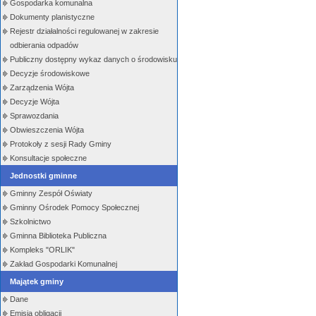
Gospodarka komunalna
Dokumenty planistyczne
Rejestr działalności regulowanej w zakresie
odbierania odpadów
Publiczny dostępny wykaz danych o środowisku
Decyzje środowiskowe
Zarządzenia Wójta
Decyzje Wójta
Sprawozdania
Obwieszczenia Wójta
Protokoły z sesji Rady Gminy
Konsultacje społeczne
Jednostki gminne
Gminny Zespół Oświaty
Gminny Ośrodek Pomocy Społecznej
Szkolnictwo
Gminna Biblioteka Publiczna
Kompleks "ORLIK"
Zakład Gospodarki Komunalnej
Majątek gminy
Dane
Emisja obligacji