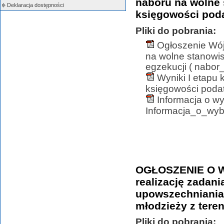
naboru na wolne 
Deklaracja dostępności
księgowości poda
Pliki do pobrania:
Ogłoszenie Wój
na wolne stanowis
egzekucji ( nabor_
Wyniki I etapu
księgowości podatk
Informacja o w
Informacja_o_wyb
OGŁOSZENIE O 
realizację zadani
upowszechniania 
młodzieży z tere
Pliki do pobrania: