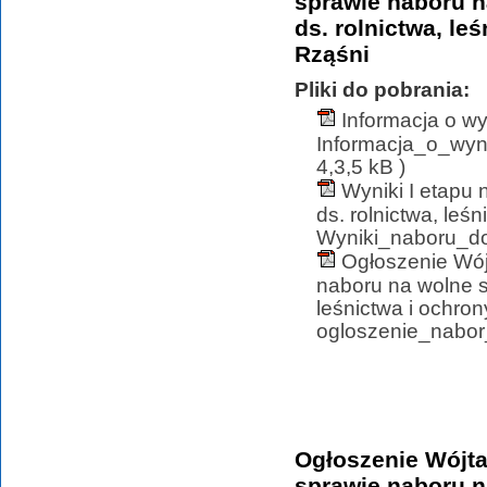
sprawie naboru n
ds. rolnictwa, l
Rząśni
Pliki do pobrania:
Informacja o w
Informacja_o_wy
4,3,5 kB )
Wyniki I etapu
ds. rolnictwa, leś
Wyniki_naboru_do_
Ogłoszenie Wój
naboru na wolne s
leśnictwa i ochro
ogloszenie_nabor_
Ogłoszenie Wójta
sprawie naboru n