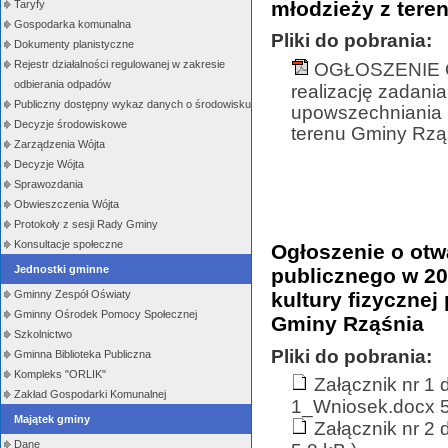
młodzieży z tere
Taryfy
Gospodarka komunalna
Pliki do pobrania:
Dokumenty planistyczne
Rejestr działalności regulowanej w zakresie
OGŁOSZENIE 
odbierania odpadów
realizację zadani
Publiczny dostępny wykaz danych o środowisku
upowszechniania k
Decyzje środowiskowe
terenu Gminy Rząś
Zarządzenia Wójta
Decyzje Wójta
Sprawozdania
Obwieszczenia Wójta
Protokoły z sesji Rady Gminy
Konsultacje społeczne
Ogłoszenie o otwa
Jednostki gminne
publicznego w 20
kultury fizycznej
Gminny Zespół Oświaty
Gminny Ośrodek Pomocy Społecznej
Gminy Rząśnia
Szkolnictwo
Pliki do pobrania:
Gminna Biblioteka Publiczna
Kompleks "ORLIK"
Załącznik nr 1 
Zakład Gospodarki Komunalnej
1_Wniosek.docx 5
Majątek gminy
Załącznik nr 2
Dane