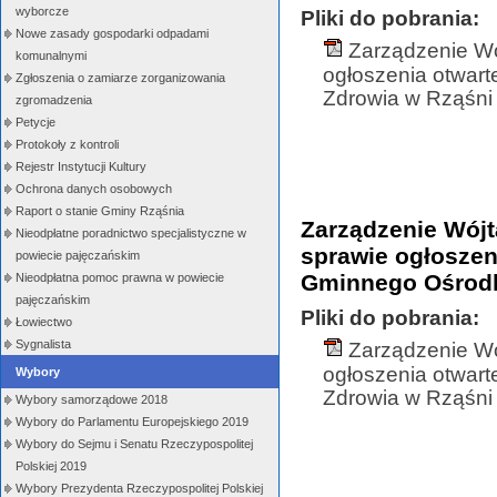
wyborcze
Pliki do pobrania:
Nowe zasady gospodarki odpadami
Zarządzenie Wó
komunalnymi
ogłoszenia otwar
Zgłoszenia o zamiarze zorganizowania
Zdrowia w Rząśni 
zgromadzenia
Petycje
Protokoły z kontroli
Rejestr Instytucji Kultury
Ochrona danych osobowych
Raport o stanie Gminy Rząśnia
Zarządzenie Wójt
Nieodpłatne poradnictwo specjalistyczne w
sprawie ogłoszen
powiecie pajęczańskim
Gminnego Ośrodk
Nieodpłatna pomoc prawna w powiecie
pajęczańskim
Pliki do pobrania:
Łowiectwo
Sygnalista
Zarządzenie Wó
ogłoszenia otwar
Wybory
Zdrowia w Rząśni 
Wybory samorządowe 2018
Wybory do Parlamentu Europejskiego 2019
Wybory do Sejmu i Senatu Rzeczypospolitej
Polskiej 2019
Wybory Prezydenta Rzeczypospolitej Polskiej