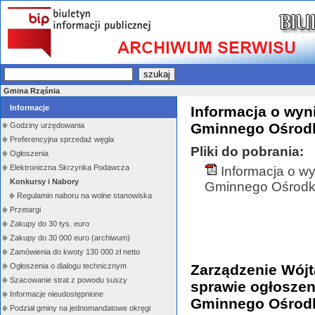
Gmina Rząśnia
Informacje
Informacja o wyn
Gminnego Ośrodk
Godziny urzędowania
Preferencyjna sprzedaż węgla
Pliki do pobrania:
Ogłoszenia
Elektroniczna Skrzynka Podawcza
Informacja o w
Konkursy i Nabory
Gminnego Ośrodka
Regulamin naboru na wolne stanowiska
Przetargi
Zakupy do 30 tys. euro
Zakupy do 30 000 euro (archiwum)
Zamówienia do kwoty 130 000 zł netto
Ogłoszenia o dialogu technicznym
Zarządzenie Wójt
Szacowanie strat z powodu suszy
sprawie ogłoszen
Informacje nieudostępnione
Gminnego Ośrodk
Podział gminy na jednomandatowe okręgi