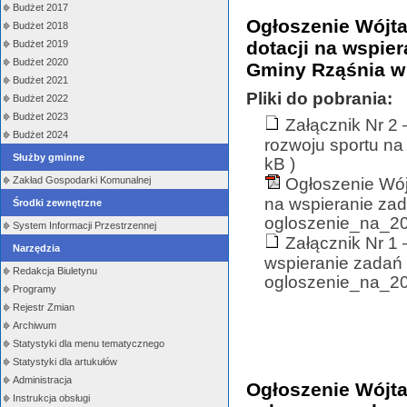
Budżet 2017
Ogłoszenie Wójta
Budżet 2018
dotacji na wspier
Budżet 2019
Budżet 2020
Gminy Rząśnia w
Budżet 2021
Pliki do pobrania:
Budżet 2022
Budżet 2023
Załącznik Nr 2
Budżet 2024
rozwoju sportu na
Służby gminne
kB )
Zakład Gospodarki Komunalnej
Ogłoszenie Wój
na wspieranie zad
Środki zewnętrzne
ogloszenie_na_202
System Informacji Przestrzennej
Załącznik Nr 1 
Narzędzia
wspieranie zadań 
Redakcja Biuletynu
ogloszenie_na_20
Programy
Rejestr Zmian
Archiwum
Statystyki dla menu tematycznego
Statystyki dla artukułów
Administracja
Ogłoszenie Wójta
Instrukcja obsługi