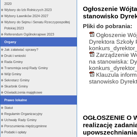
2020
Ogłoszenie Wójta
Wybory do Izb Rolniczych 2023
stanowisko Dyrek
Wybory Ławników 2024-2027
Wybory do Sejmu i Senatu Rzeczypospolitej
Pliki do pobrania:
Polskiej 2023
Ogłoszenie Wój
Referendum Ogólnokrajowe 2023
Dyrektora Szkoły 
Organy
konkurs_dyrektor_
Jak załatwiać sprawy?
Zarządzenie Wó
Druki i wnioski
na stanowiska: Dy
Rada Gminy
konkurs_dyrektor_
Transmisja sesji Rady Gminy
Klauzula infor
Wójt Gminy
stanowisko Dyrekt
Sekretarz Gminy
Skarbnik Gminy
Oświadczenia majątkowe
Prawo lokalne
Statut
Regulamin Organizacyjny
OGŁOSZENIE O 
Uchwały Rady Gminy
realizację zadani
Porozumienia międzygminne
upowszechniania 
Podatki i opłaty