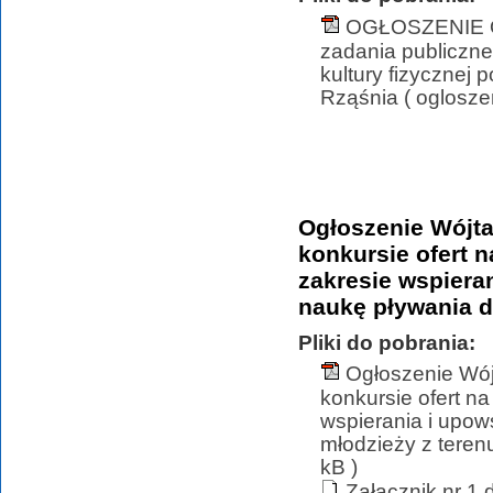
OGŁOSZENIE 
zadania publiczne
kultury fizycznej 
Rząśnia ( oglosz
Ogłoszenie Wójta
konkursie ofert n
zakresie wspiera
naukę pływania d
Pliki do pobrania:
Ogłoszenie Wój
konkursie ofert n
wspierania i upows
młodzieży z teren
kB )
Załącznik nr 1 