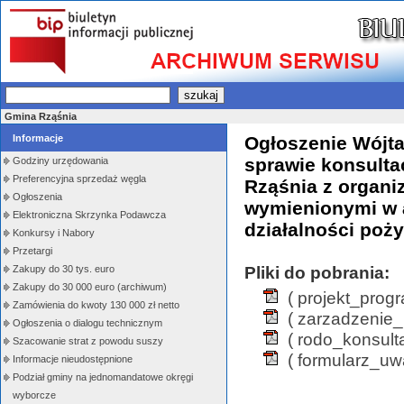
Gmina Rząśnia
Informacje
Ogłoszenie Wójta
sprawie konsulta
Godziny urzędowania
Preferencyjna sprzedaż węgla
Rząśnia z organ
Ogłoszenia
wymienionymi w ar
Elektroniczna Skrzynka Podawcza
działalności poży
Konkursy i Nabory
Przetargi
Pliki do pobrania:
Zakupy do 30 tys. euro
Zakupy do 30 000 euro (archiwum)
( projekt_prog
Zamówienia do kwoty 130 000 zł netto
( zarzadzenie_
Ogłoszenia o dialogu technicznym
( rodo_konsulta
Szacowanie strat z powodu suszy
( formularz_uw
Informacje nieudostępnione
Podział gminy na jednomandatowe okręgi
wyborcze