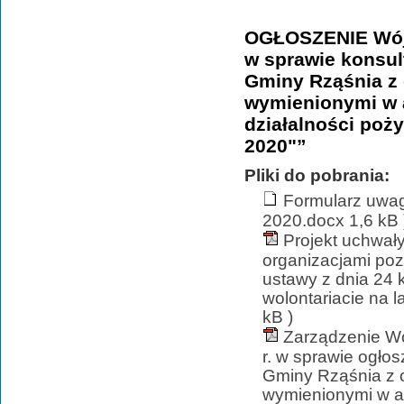
OGŁOSZENIE Wójt
w sprawie konsul
Gminy Rząśnia z
wymienionymi w ar
działalności poży
2020"”
Pliki do pobrania:
Formularz uwag
2020.docx 1,6 kB 
Projekt uchwał
organizacjami poz
ustawy z dnia 24 k
wolontariacie na 
kB )
Zarządzenie Wó
r. w sprawie ogło
Gminy Rząśnia z 
wymienionymi w art