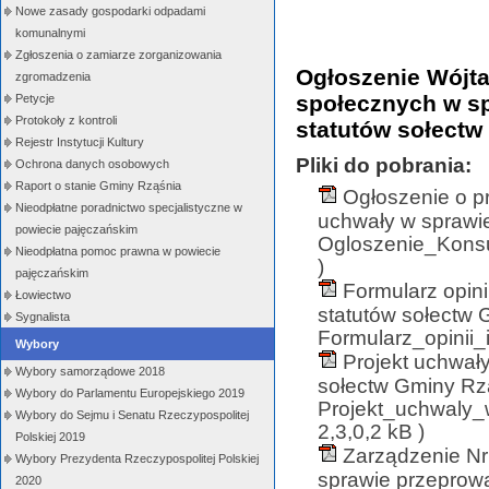
Nowe zasady gospodarki odpadami
komunalnymi
Zgłoszenia o zamiarze zorganizowania
Ogłoszenie Wójta
zgromadzenia
społecznych w sp
Petycje
Protokoły z kontroli
statutów sołectw
Rejestr Instytucji Kultury
Pliki do pobrania:
Ochrona danych osobowych
Raport o stanie Gminy Rząśnia
Ogłoszenie o p
Nieodpłatne poradnictwo specjalistyczne w
uchwały w sprawie
powiecie pajęczańskim
Ogloszenie_Konsu
Nieodpłatna pomoc prawna w powiecie
)
pajęczańskim
Formularz opini
Łowiectwo
statutów sołectw 
Sygnalista
Formularz_opinii
Wybory
Projekt uchwał
Wybory samorządowe 2018
sołectw Gminy Rzą
Wybory do Parlamentu Europejskiego 2019
Projekt_uchwaly
Wybory do Sejmu i Senatu Rzeczypospolitej
2,3,0,2 kB )
Polskiej 2019
Zarządzenie Nr
Wybory Prezydenta Rzeczypospolitej Polskiej
sprawie przeprowa
2020