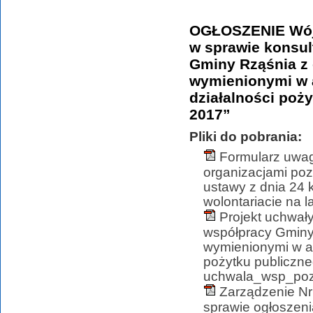
OGŁOSZENIE Wójt
w sprawie konsul
Gminy Rząśnia z
wymienionymi w ar
działalności poży
2017”
Pliki do pobrania:
Formularz uwag
organizacjami poz
ustawy z dnia 24 k
wolontariacie na l
Projekt uchwał
współpracy Gminy
wymienionymi w art
pożytku publiczneg
uchwala_wsp_poza
Zarządzenie Nr
sprawie ogłoszeni