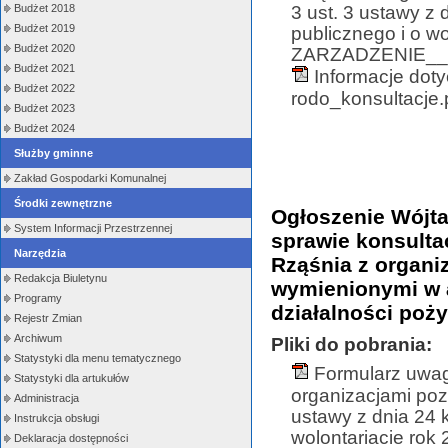
3 ust. 3 ustawy z 
Budżet 2018
Budżet 2019
publicznego i o wo
Budżet 2020
ZARZADZENIE__kon
Budżet 2021
Informacje dot
Budżet 2022
rodo_konsultacje.p
Budżet 2023
Budżet 2024
Służby gminne
Zakład Gospodarki Komunalnej
Środki zewnętrzne
Ogłoszenie Wójta
System Informacji Przestrzennej
sprawie konsulta
Narzędzia
Rząśnia z organ
Redakcja Biuletynu
wymienionymi w ar
Programy
działalności poży
Rejestr Zmian
Archiwum
Pliki do pobrania:
Statystyki dla menu tematycznego
Formularz uwag
Statystyki dla artukułów
organizacjami poz
Administracja
ustawy z dnia 24 k
Instrukcja obsługi
wolontariacie rok
Deklaracja dostępności