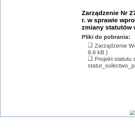
Zarządzenie Nr 2
r. w sprawie wpr
zmiany statutów 
Pliki do pobrania:
Zarządzenie Wó
9,8 kB )
Projekt statutu
statut_solectwo_pr
Ostatnią modyfikację serwisu wykonano 2023-11-28 15:47:2, zmian dokonał(a): Maci