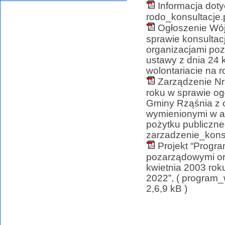
Informacja dot
rodo_konsultacje.p
Ogłoszenie Wój
sprawie konsultac
organizacjami poz
ustawy z dnia 24 k
wolontariacie na r
Zarządzenie Nr
roku w sprawie og
Gminy Rząśnia z 
wymienionymi w art
pożytku publiczneg
zarzadzenie_konsu
Projekt “Progr
pozarządowymi ora
kwietnia 2003 roku
2022”, ( program
2,6,9 kB )