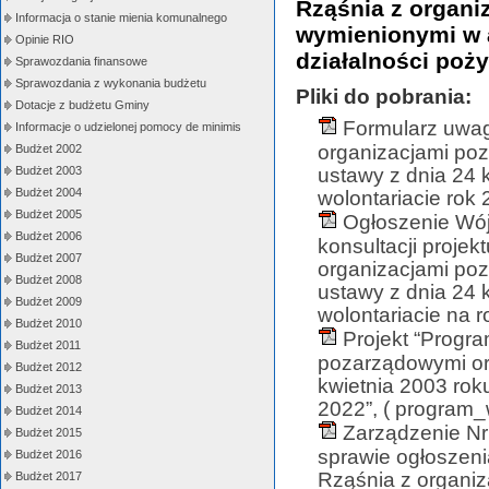
Rząśnia z organ
Informacja o stanie mienia komunalnego
wymienionymi w ar
Opinie RIO
działalności poży
Sprawozdania finansowe
Sprawozdania z wykonania budżetu
Pliki do pobrania:
Dotacje z budżetu Gminy
Formularz uwag
Informacje o udzielonej pomocy de minimis
organizacjami poz
Budżet 2002
ustawy z dnia 24 k
Budżet 2003
Budżet 2004
wolontariacie rok
Budżet 2005
Ogłoszenie Wój
Budżet 2006
konsultacji proje
Budżet 2007
organizacjami poz
Budżet 2008
ustawy z dnia 24 k
Budżet 2009
wolontariacie na 
Budżet 2010
Projekt “Progr
Budżet 2011
pozarządowymi ora
Budżet 2012
kwietnia 2003 roku
Budżet 2013
2022”, ( program_
Budżet 2014
Zarządzenie Nr
Budżet 2015
sprawie ogłoszeni
Budżet 2016
Rząśnia z organi
Budżet 2017