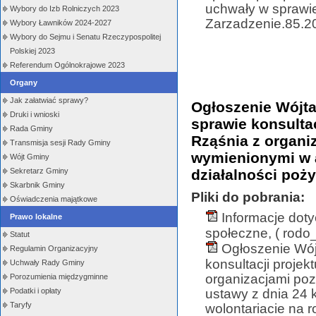
uchwały w sprawie
Wybory do Izb Rolniczych 2023
Zarzadzenie.85.20
Wybory Ławników 2024-2027
Wybory do Sejmu i Senatu Rzeczypospolitej
Polskiej 2023
Referendum Ogólnokrajowe 2023
Organy
Jak załatwiać sprawy?
Ogłoszenie Wójta
Druki i wnioski
sprawie konsulta
Rada Gminy
Rząśnia z organ
Transmisja sesji Rady Gminy
wymienionymi w ar
Wójt Gminy
działalności poży
Sekretarz Gminy
Skarbnik Gminy
Pliki do pobrania:
Oświadczenia majątkowe
Informacje dot
Prawo lokalne
społeczne, ( rodo_
Statut
Ogłoszenie Wój
Regulamin Organizacyjny
konsultacji proje
Uchwały Rady Gminy
organizacjami poz
Porozumienia międzygminne
Podatki i opłaty
ustawy z dnia 24 k
Taryfy
wolontariacie na 