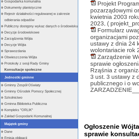
Gospodarka komunalna
Projekt Progra
Dokumenty planistyczne
pozarządowymi ora
Rejestr działalności regulowanej w zakresie
kwietnia 2003 roku
odbierania odpadów
2023, ( projekt_p
Publiczny dostępny wykaz danych o środowisku
Formularz uwag
Decyzje środowiskowe
organizacjami poz
Zarządzenia Wójta
ustawy z dnia 24 k
Decyzje Wójta
wolontariacie rok
Sprawozdania
Zarządzenie Wó
Obwieszczenia Wójta
sprawie ogłoszeni
Protokoły z sesji Rady Gminy
Rząśnia z organi
Konsultacje społeczne
3 ust. 3 ustawy z 
Jednostki gminne
publicznego i o wo
Gminny Zespół Oświaty
ZARZADZENIE__kon
Gminny Ośrodek Pomocy Społecznej
Szkolnictwo
Gminna Biblioteka Publiczna
Kompleks "ORLIK"
Zakład Gospodarki Komunalnej
Majątek gminy
Ogłoszenie Wójta
Dane
sprawie konsulta
Emisja obligacji