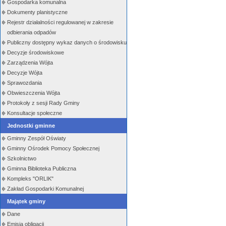
Gospodarka komunalna
Dokumenty planistyczne
Rejestr działalności regulowanej w zakresie
odbierania odpadów
Publiczny dostępny wykaz danych o środowisku
Decyzje środowiskowe
Zarządzenia Wójta
Decyzje Wójta
Sprawozdania
Obwieszczenia Wójta
Protokoły z sesji Rady Gminy
Konsultacje społeczne
Jednostki gminne
Gminny Zespół Oświaty
Gminny Ośrodek Pomocy Społecznej
Szkolnictwo
Gminna Biblioteka Publiczna
Kompleks "ORLIK"
Zakład Gospodarki Komunalnej
Majątek gminy
Dane
Emisja obligacji