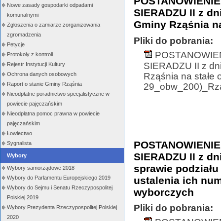
POSTANOWIENIE
Nowe zasady gospodarki odpadami
SIERADZU II z dn
komunalnymi
Gminy Rząśnia n
Zgłoszenia o zamiarze zorganizowania
zgromadzenia
Pliki do pobrania:
Petycje
POSTANOWIEN
Protokoły z kontroli
SIERADZU II z dni
Rejestr Instytucji Kultury
Rząśnia na stałe
Ochrona danych osobowych
Raport o stanie Gminy Rząśnia
29_obw_200)_Rzas
Nieodpłatne poradnictwo specjalistyczne w
powiecie pajęczańskim
Nieodpłatna pomoc prawna w powiecie
pajęczańskim
Łowiectwo
POSTANOWIENIE
Sygnalista
SIERADZU II z dn
Wybory
sprawie podziału
Wybory samorządowe 2018
ustalenia ich nu
Wybory do Parlamentu Europejskiego 2019
Wybory do Sejmu i Senatu Rzeczypospolitej
wyborczych
Polskiej 2019
Pliki do pobrania:
Wybory Prezydenta Rzeczypospolitej Polskiej
2020