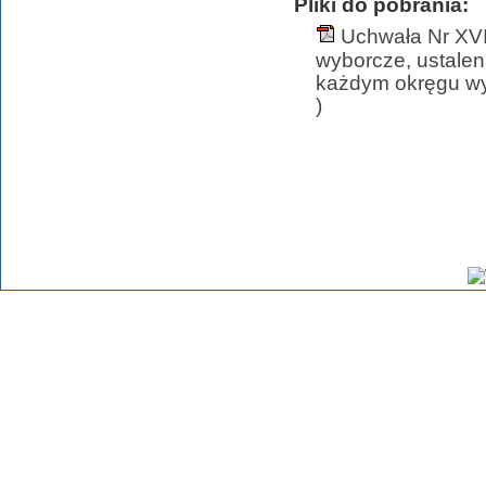
Pliki do pobrania:
Uchwała Nr XVI
wyborcze, ustalen
każdym okręgu wy
)
Ostatnią modyfikację serwisu wykonano 2023-11-28 15:47:2, zmian dokonał(a): Maci