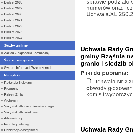
sprawie podziału 
Budżet 2018
numerów oraz lic
Budżet 2019
Uchwala.XL.250.20
Budżet 2020
Budżet 2021
Budżet 2022
Budżet 2023
Budżet 2024
Służby gminne
Uchwała Rady Gmi
Zakład Gospodarki Komunalnej
gminy Rząśnia na
Środki zewnętrzne
granic i siedzib
System Informacji Przestrzennej
Pliki do pobrania:
Narzędzia
Uchwała Nr XXI
Redakcja Biuletynu
obwody głosowania
Programy
komisji wyborczyc
Rejestr Zmian
Archiwum
Statystyki dla menu tematycznego
Statystyki dla artukułów
Administracja
Instrukcja obsługi
Uchwała Rady Gmi
Deklaracja dostępności