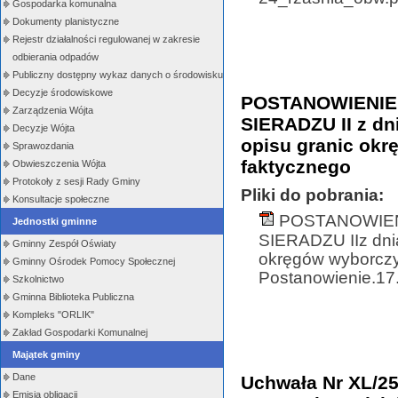
Gospodarka komunalna
Dokumenty planistyczne
Rejestr działalności regulowanej w zakresie
odbierania odpadów
Publiczny dostępny wykaz danych o środowisku
Decyzje środowiskowe
POSTANOWIENIE
Zarządzenia Wójta
SIERADZU II z dn
Decyzje Wójta
opisu granic ok
Sprawozdania
faktycznego
Obwieszczenia Wójta
Protokoły z sesji Rady Gminy
Pliki do pobrania:
Konsultacje społeczne
POSTANOWIEN
Jednostki gminne
SIERADZU IIz dnia
Gminny Zespół Oświaty
okręgów wyborczy
Gminny Ośrodek Pomocy Społecznej
Postanowienie.17.
Szkolnictwo
Gminna Biblioteka Publiczna
Kompleks "ORLIK"
Zakład Gospodarki Komunalnej
Majątek gminy
Dane
Uchwała Nr XL/25
Emisja obligacji