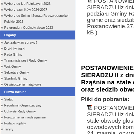
POSTANOWIEN
Wybory do Izb Rolniczych 2023
SIERADZU IIz dnia
Wybory Ławników 2024-2027
podziału Gminy Rz
Wybory do Sejmu i Senatu Rzeczypospolitej
granic oraz siedz
Polskiej 2023
Postanowienie.3
Referendum Ogólnokrajowe 2023
kB )
Organy
Jak załatwiać sprawy?
Druki i wnioski
Rada Gminy
Transmisja sesji Rady Gminy
POSTANOWIENIE
Wójt Gminy
Sekretarz Gminy
SIERADZU II z dn
Skarbnik Gminy
Rząśnia na stałe
Oświadczenia majątkowe
oraz siedzib ob
Prawo lokalne
Pliki do pobrania:
Statut
Regulamin Organizacyjny
POSTANOWIEN
Uchwały Rady Gminy
SIERADZU IIz dnia
Porozumienia międzygminne
stałe obwody głos
Podatki i opłaty
obwodowych komis
Taryfy
24_rzasnia_obw.pd