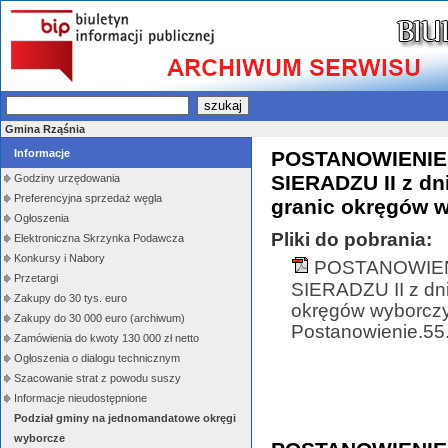
Gmina Rząśnia
Informacje
POSTANOWIENIE
SIERADZU II z dn
Godziny urzędowania
Preferencyjna sprzedaż węgla
granic okręgów 
Ogłoszenia
Pliki do pobrania:
Elektroniczna Skrzynka Podawcza
Konkursy i Nabory
POSTANOWIEN
Przetargi
SIERADZU II z dni
Zakupy do 30 tys. euro
okręgów wyborczy
Zakupy do 30 000 euro (archiwum)
Postanowienie.55
Zamówienia do kwoty 130 000 zł netto
Ogłoszenia o dialogu technicznym
Szacowanie strat z powodu suszy
Informacje nieudostępnione
Podział gminy na jednomandatowe okręgi
wyborcze